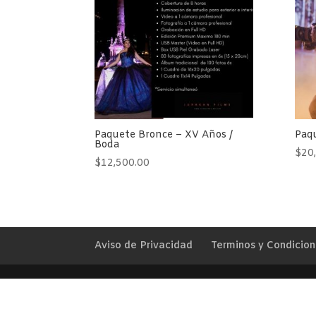
Paquete Bronce – XV Años /
Paq
Boda
$
20
$
12,500.00
Aviso de Privacidad
Terminos y Condicion