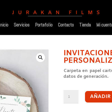
Inicio
Servicios
Portafolio
Contacto
Tienda
Mi cuent
INVITACION
PERSONALI
Carpeta en papel cart
datos de generación.
INVITACIONES
AÑADIR
PERSONALIZAD
CANTIDAD