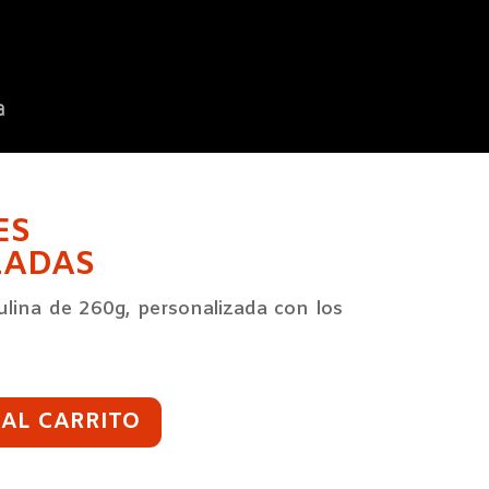
a
ES
ZADAS
ulina de 260g, personalizada con los
 AL CARRITO
AS