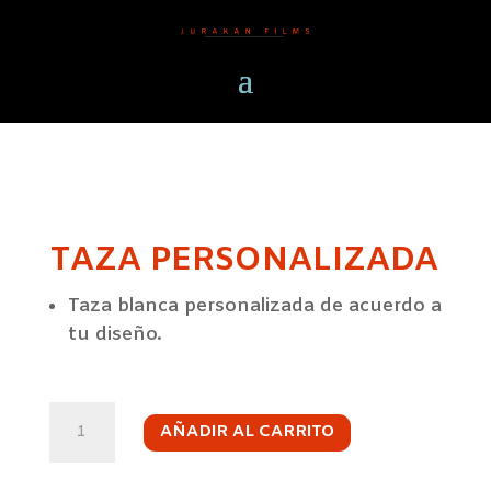
TAZA PERSONALIZADA
Taza blanca personalizada de acuerdo a
tu diseño.
TAZA
PERSONALIZADA
AÑADIR AL CARRITO
CANTIDAD